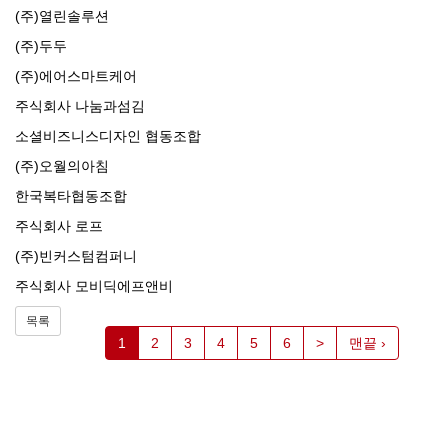
(주)열린솔루션
(주)두두
(주)에어스마트케어
주식회사 나눔과섬김
소셜비즈니스디자인 협동조합
(주)오월의아침
한국복타협동조합
주식회사 로프
(주)빈커스텀컴퍼니
주식회사 모비딕에프앤비
목록
1
2
3
4
5
6
>
맨끝 ›