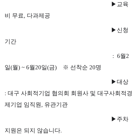
▶교육
비 무료, 다과제공
▶
신청
기간
: 6
월2
일
(월
) ~ 6
월20
일
(금
)
※
선착순 20명
▶대상
: 대구 사회적기업 협의회 회원사
및 대구사회적경
제기업 임직원, 유관기관
▶
주차
지원은 되지 않습니다.