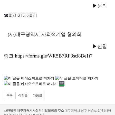
▶문의
☎053-213-3071
(사)대구광역시 사회적기업 협의회
▶신청
링크
https://forms.gle/WR5B7RF3sci8Be1t7
목록
이전글
다음글
사단법인 대구광역시사회적기업협의회
주소
대구광역시 남구 현충로 244 (대명
동) (우편 42412)
대표
이창원