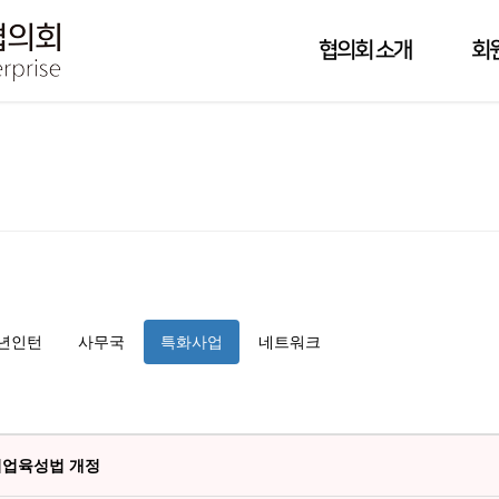
협의회 소개
회
년인턴
사무국
특화사업
네트워크
회적기업육성법 개정